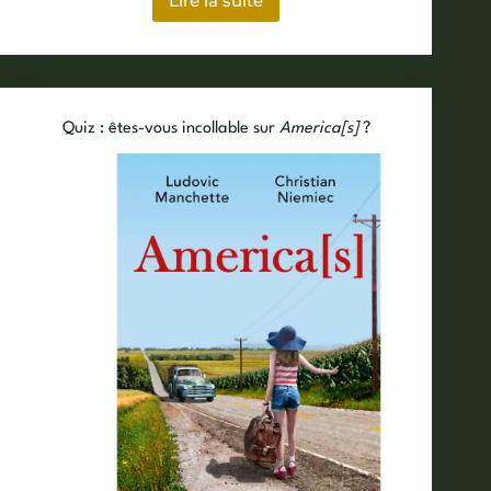
Lire la suite
Test
:
quelle
héroïne
de
Manchette-
Quiz : êtes-vous incollable sur
America[s]
?
Niemiec
êtes-
vous
?