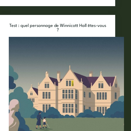
êtes-
vous
incollable
sur
Test : quel personnage de Winnicott Hall êtes-vous
À
?
l’ombre
de
Winnicott
?