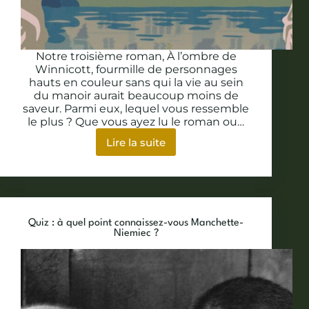
Notre troisième roman, À l’ombre de
Winnicott, fourmille de personnages
hauts en couleur sans qui la vie au sein
du manoir aurait beaucoup moins de
saveur. Parmi eux, lequel vous ressemble
le plus ? Que vous ayez lu le roman ou…
Lire la suite
Test
:
quel
personnage
de
Winnicott
Quiz : à quel point connaissez-vous Manchette-
Hall
Niemiec ?
êtes-
vous
?