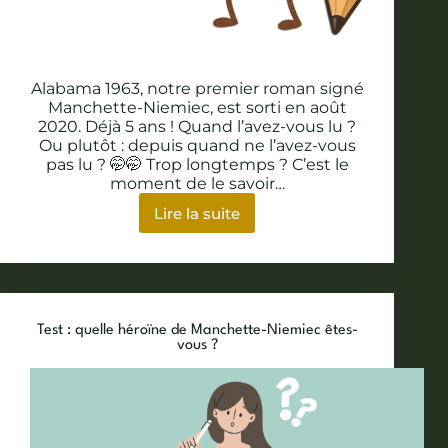
Alabama 1963, notre premier roman signé
Manchette-Niemiec, est sorti en août
2020. Déjà 5 ans ! Quand l’avez-vous lu ?
Ou plutôt : depuis quand ne l’avez-vous
pas lu ? 🤭🤭 Trop longtemps ? C’est le
moment de le savoir…
Lire la suite
Quiz
:
êtes-
vous
incollable
sur
Test : quelle héroïne de Manchette-Niemiec êtes-
Alabama
vous ?
1963
?