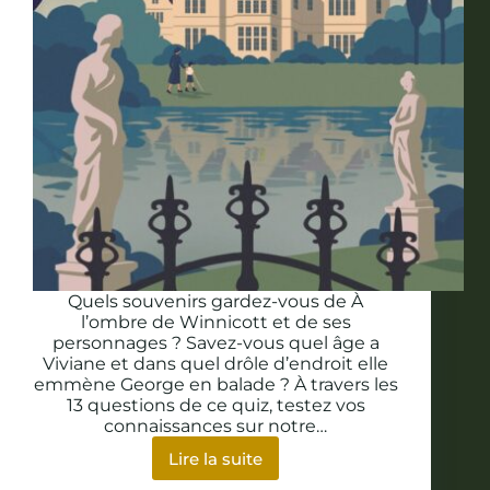
Quels souvenirs gardez-vous de À
l’ombre de Winnicott et de ses
personnages ? Savez-vous quel âge a
Viviane et dans quel drôle d’endroit elle
emmène George en balade ? À travers les
13 questions de ce quiz, testez vos
connaissances sur notre…
Lire la suite
Quiz
: