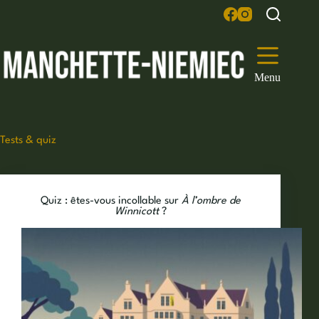
Passer
au
contenu
Menu
Tests & quiz
Quiz : êtes-vous incollable sur
À l’ombre de
Winnicott
?