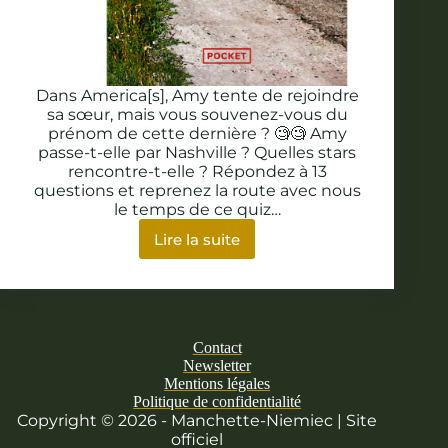
Dans America[s], Amy tente de rejoindre
sa sœur, mais vous souvenez-vous du
prénom de cette dernière ? 🧐🧐 Amy
passe-t-elle par Nashville ? Quelles stars
rencontre-t-elle ? Répondez à 13
questions et reprenez la route avec nous
le temps de ce quiz…
Lire la suite
Quiz
:
êtes-
vous
incollable
sur
Contact
America[s]
Newsletter
?
Mentions légales
Politique de confidentialité
Copyright © 2026 - Manchette-Niemiec | Site
officiel